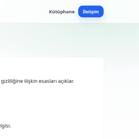
Kütüphane
İletişim
zliliğine ilişkin esasları açıklar.
gisi.