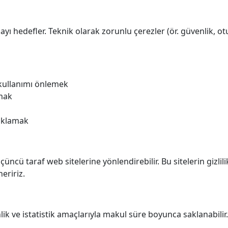
ı hedefler. Teknik olarak zorunlu çerezler (ör. güvenlik, ot
 kullanımı önlemek
tmak
yıklamak
 üçüncü taraf web sitelerine yönlendirebilir. Bu sitelerin gizl
neririz.
nlik ve istatistik amaçlarıyla makul süre boyunca saklanabili