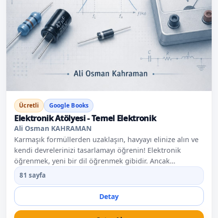
Ücretli
Google Books
Elektronik Atölyesi - Temel Elektronik
Ali Osman KAHRAMAN
Karmaşık formüllerden uzaklaşın, havyayı elinize alın ve
kendi devrelerinizi tasarlamayı öğrenin! Elektronik
öğrenmek, yeni bir dil öğrenmek gibidir. Ancak
piyasadaki çoğu kaynak sizi diferansiyel denklemlere ve
81 sayfa
ağır teorik fizik kurallarına boğarak bu dünyadan
soğutur. Elektronik Atölyesi, bu ezberci ve akademik
Detay
yaklaşımı yerle bir etmek; yazılımcıların, hobi
tutkunlarının ve maker'ların donanım dünyasıyla güvenle