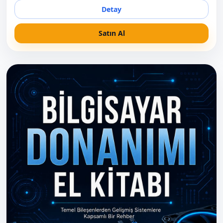
seviyede bitleri nasıl işler? Elektronik Atölyesi: Dijital
Detay
Elektronik kitabı, sizi ağır Boolean cebri ispatlarına ve
sıkıcı teorik teoremlere boğmadan; lojik entegrelerin,
Satın Al
bitlerin ve dijital sinyallerin sahada nasıl yönetildiğini
pratik bir atölye mantığıyla anlatır. Donanımı bilmeyen
bir yazılımcı, bastığı toprağı tanımayan bir çiftçiye
benzer. Bu kitapla birlikte donanımın dilini tamamen
çözeceksiniz. Bu Kitap Size Ne Kazandırır? • 0 ve 1'in
Ötesi: İkilik (Binary) ve On altılık (Hexadecimal) sayı
sistemlerinin donanımdaki gerçek karşılığını ve Gray
kodunun endüstriyel sensörlerdeki gizemini kavrayın. •
Donanımsal if-else Yapısı: AND, OR, NOT, NAND ve XOR
mantık kapılarını sadece sembollerle değil; doğruluk
tabloları (Truth Tables) ve standart 7400 ile 4000 lojik
entegre serileri üzerinden uygulamalı olarak öğrenin. •
Hafıza Hücreleri ve Zamanlama: Bellek mimarisinin atası
olan Latch ve Flip-Flop (SR, D, JK) devreleriyle 1 bitlik
veriyi donanımda kilitleme (Latching) refleksini kazanın. •
Pin Tasarrufunun Sırrı: Efsanevi 74HC595 Shift Register
(Kaydırmalı Kaydedici) entegresini kaskat bağlamayı