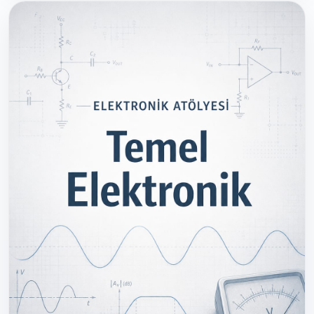
internetten rastgele kopyalanmış içerikler değildir; daha
önce hazırlanmış, emek verilmiş ve paylaşılmış tariflerin
toplu bir kitap (arşiv) haline getirilmiş versiyonudur. Bu
kitap, "Her gün ne pişireceğime bakabileceğim tek bir
kaynak olsun" diyenler için hazırlandı. Ne fazla iddia, Ne
gereksiz süsleme… Sadece düzenli, erişilebilir ve pratik
bir tarif kitabı.