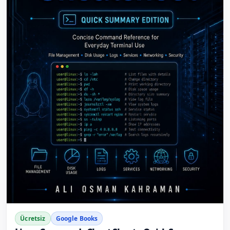
kapatma, anahtar tabanlı doğrulama ve sshd_config
üzerinden root girişini (PermitRootLogin no) engelleme.
Sistem Denetimi (Audit): Gece 03:00'te sunucuya kim
girdi? last, who ve auth.log üzerinden şüpheli aktiviteleri,
başarısız brute-force denemelerini ve yetkisiz sudo
kullanımlarını geriye dönük okuma refleksi. Kimler İçin?
"Çalışsın yeter" demek yerine sistemini görünmez
risklere karşı korumak isteyen, güvenlik açıklarını
oluşmadan önce okuyabilmeyi hedefleyen tüm Sistem
Yöneticileri ve BT profesyonelleri için.
Ücretsiz
Google Books