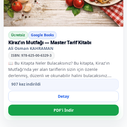
Ücretsiz
Google Books
Kiraz’ın Mutfağı — Master Tarif Kitabı
Ali Osman KAHRAMAN
ISBN: 978-625-00-6329-3
📖 Bu Kitapta Neler Bulacaksınız? Bu kitapta, Kiraz’ın
Mutfağı’nda yer alan tariflerin sizin için özenle
derlenmiş, düzenli ve okunabilir halini bulacaksınız.
Karmaşadan uzak, sadece yemeğe ve lezzete odaklanan
907 kez indirildi
bir arşiv. Neden Bu Kitap? Seçilmiş İçerik: Farklı
kategorilerden, en çok ihtiyaç duyulan tarifler bir arada.
Detay
Kolay Anlatım: Ev ortamında, herkesin zorlanmadan
uygulayabileceği sade bir dil. Temel Malzemeler: Ekstra
PDF’i İndir
masraf çıkarmayan, evde bulunan malzemelerle
hazırlanan yemekler. Net Bilgi: Laf kalabalığı yok; her
tarif için kısa ve net hazırlama adımları. Bu tarifler