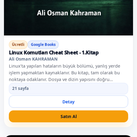
Ücretli
Google Books
Linux Komutları Cheat Sheet - 1.Kitap
Ali Osman KAHRAMAN
Linux’ta yapılan hataların büyük bölümü, yanlış yerde
işlem yapmaktan kaynaklanır. Bu kitap, tam olarak bu
noktaya odaklanır. Dosya ve dizin yapısını doğru
okumayı, nerede durduğunu bilmeyi ve terminalle
21 sayfa
güvenli şekilde çalışmayı öğretir. Ama bunu komut
ezberleterek değil, doğru alışkanlıklar kazandırarak
Detay
yapar. Bu kitapta; dosya sistemi mantığı, temel ama kritik
komutlar, sahada sık yapılan hatalar net ve pratik bir dille
Satın Al
ele alınır. Linux’ta sağlam ilerlemek isteyen herkes için
bu kitap başlangıç noktasıdır. ** Bu kitap, Linux
Komutları – Cheat Sheet serisinin bir parçasıdır.