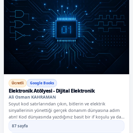
dalga üretecinizi (Blinker) kurmayı öğrenin . Havya
Sanatı: Doğru sıcaklıkta, kusursuz ve parlak lehim
yapmanın adımlarını usta-çırak ilişkisiyle zihninize
kazıyın . Kimler İçin Uygun? Siyah ekrandan çıkıp fiziksel
dünyaya dokunmak isteyen yazılımcılar, kendi
prototiplerini üretmek isteyen maker'lar, elektrik-
elektronik öğrencileri ve elektroniğe sıfırdan, doğru bir
başlangıç yapmak isteyen her seviyeden meraklılar için.
Ücretli
Google Books
Elektronik Atölyesi - Dijital Elektronik
Ali Osman KAHRAMAN
Soyut kod satırlarından çıkın, bitlerin ve elektrik
sinyallerinin yönettiği gerçek donanım dünyasına adım
atın! Kod dünyasında yazdığınız basit bir if koşulu ya da
bir değişkenin hafızada tutulması arka planda nasıl
87 sayfa
gerçekleşir? Mikroişlemciler ve bilgisayarlar en temel