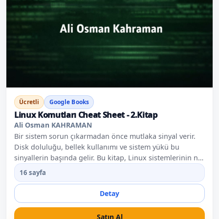
Ücretli
Google Books
Linux Komutları Cheat Sheet - 2.Kitap
Ali Osman KAHRAMAN
Bir sistem sorun çıkarmadan önce mutlaka sinyal verir.
Disk doluluğu, bellek kullanımı ve sistem yükü bu
sinyallerin başında gelir. Bu kitap, Linux sistemlerinin ne
durumda olduğunu okuyabilmeyi öğretir. Diskler, dosya
16 sayfa
sistemleri ve kaynak kullanımı üzerinden kontrollü karar
alma yaklaşımını ele alır. Buradaki amaç; “sistem yavaş”
Detay
şikâyetine refleksle değil, veriyle yaklaşabilmektir. Bu
kitapla birlikte Linux artık sadece kullanılan bir sistem
Satın Al