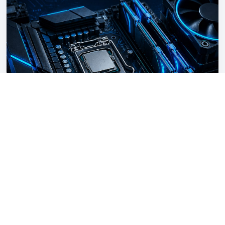
öğrenerek, sadece 3 mikrodenetleyici piniyle sonsuz
sayıda çıkışı nasıl yöneteceğinizi keşfedin. • Dünyalar
Arası Köprü (ADC & DAC): Doğal dünyadaki analog
verileri bitlere dökmeyi (Analog-Dijital Dönüşüm) ve R-2R
direnç merdiveni mimarisiyle dijital veriyi sese veya
voltaja çevirmeyi öğrenin. • Saha Haberleşme
Protokolleri: UART, I2C ve SPI protokollerinin çalışma
mantığını; hatların mimarisini ve pull-up dirençlerinin
donanımdaki hayati rolünü anlayın. Kimler İçin Uygun?
"Yazdığım kod işlemcinin içinde nasıl çalışıyor?"
sorusunun peşine düşen backend ve gömülü sistem
(embedded) geliştiricileri, Arduino ve Raspberry Pi
projelerinde daha ileri gitmek isteyen maker'lar,
bilgisayar ve elektronik mühendisliği öğrencileri ile
dijital elektroniğin büyüleyici dünyasına sıfırdan ve
sağlam adımlarla girmek isteyen herkes.
Ücretli
Google Books
Bilgisayar Donanımı El Kitabı
Ali Osman KAHRAMAN
Bu kitap, bilgisayar donanımının arkasındaki fiziksel ve
mantıksal yapıyı anlaşılır kılmak için kaleme alınmış