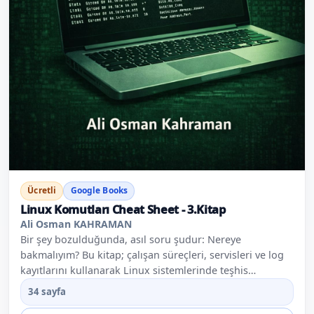
Ücretli
Google Books
Linux Komutları Cheat Sheet - 3.Kitap
Ali Osman KAHRAMAN
Bir şey bozulduğunda, asıl soru şudur: Nereye
bakmalıyım? Bu kitap; çalışan süreçleri, servisleri ve log
kayıtlarını kullanarak Linux sistemlerinde teşhis
yapabilme becerisini kazandırır. Komutlardan çok, bakış
34 sayfa
açısı ön plandadır. Amaç; sorunları sonradan fark etmek