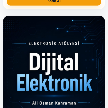
Satın Al
el sıkışmasını sağlamak için yazıldı. Bu kitapta teorik
formüllerle zaman kaybetmeyeceksiniz. Bir direnci,
kondansatörü veya transistörü elinize aldığınızda, onun
devrede nasıl davranacağını bir saha ustası gibi refleks
düzeyinde öğreneceksiniz. Bu Kitap Size Ne Kazandırır?
Temel Refleksler: Akım, voltaj ve güç ilişkisini popüler su
borusu analojisiyle en yalın haliyle kavrayın. Donanım
Güvenliği: Hesaplanan gücün 2 katı büyük direnç seçme
kuralını, ters bağlantıda alev alan Tantal kondansatörleri
ve hassas çipleri statik elektrikten (ESD) koruma
yöntemlerini öğrenerek komponent yakma döngüsüne
son verin. Atölyenin Altın Kuralları: Her entegrenin
besleme bacağına neden bir 100nF seramik kondansatör
atılması gerektiğini ve multimetreyi patlatmadan akım
ölçmenin sırlarını keşfedin . Yarı İletkenlerin Dünyası:
Diyotların doğrultma gücünü, transistörlerin (BJT)
donanımsal bir if-else kapısı olarak nasıl çalıştığını ve
yüksek güçlerin efendisi MOSFET'leri anlayın . Analog
Beyinler ve Zamanlama: Op-Amp'lar ile analog sensör
verilerini işlemeyi ve efsanevi 555 çipi ile kendi kare