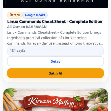
Ücretli
Google Books
Linux Commands Cheat Sheet – Complete Edition
Ali Osman KAHRAMAN
Linux Commands Cheatsheet – Complete Edition brings
together a practical collection of Linux terminal
commands for everyday use. Instead of long theoretical
explanations, this book focuses on clear command
131 sayfa
examples, short descriptions and real-world usage
scenarios. It is designed for developers, system
Detay
administrators, DevOps beginners, hosting users and
anyone who wants to become more confident in the
Satın Al
Linux command line. This complete edition includes five
focused parts covering file and directory management,
disk usage, system information, log analysis, service and
process management, network connections, open ports,
live traffic analysis and security/access management
commands. Whether you are learning Linux, managing
servers, troubleshooting a service or checking system